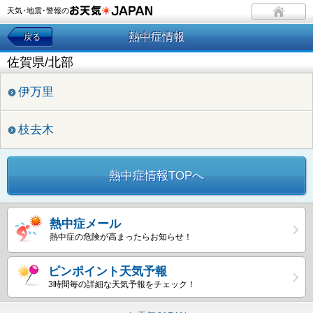
天気･地震･警報の
熱中症情報
戻る
佐賀県/北部
伊万里
枝去木
熱中症情報TOPへ
熱中症メール
熱中症の危険が高まったらお知らせ！
ピンポイント天気予報
3時間毎の詳細な天気予報をチェック！